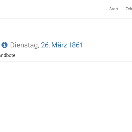
Start
Zei
e
Dienstag,
26.
März
1861
andbote