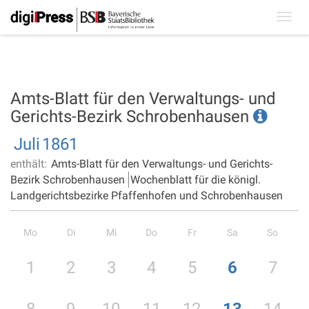
Toggl
navig
Amts-Blatt für den Verwaltungs- und
Gerichts-Bezirk Schrobenhausen
Juli
1861
enthält:
Amts-Blatt für den Verwaltungs- und Gerichts-
Bezirk Schrobenhausen
Wochenblatt für die königl.
Landgerichtsbezirke Pfaffenhofen und Schrobenhausen
Mo
Di
Mi
Do
Fr
Sa
So
1
2
3
4
5
6
7