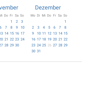
vember
Dezember
Mi
Do
Fr
Sa
So
Mo
Di
Mi
Do
Fr
Sa
So
1
2
3
1
6
7
8
9
10
2
3
4
5
6
7
8
13
14
15
16
17
9
10
11
12
13
14
15
20
21
22
23
24
16
17
18
19
20
21
22
27
28
29
30
23
24
25
26
27
28
29
30
31