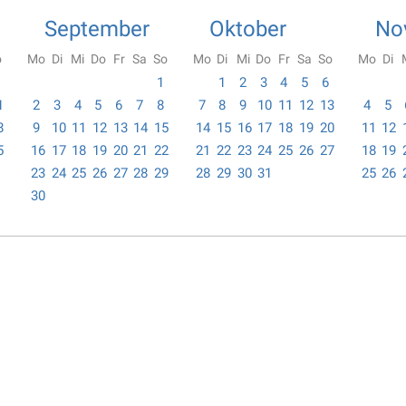
September
Oktober
No
o
Mo
Di
Mi
Do
Fr
Sa
So
Mo
Di
Mi
Do
Fr
Sa
So
Mo
Di
1
1
2
3
4
5
6
1
2
3
4
5
6
7
8
7
8
9
10
11
12
13
4
5
8
9
10
11
12
13
14
15
14
15
16
17
18
19
20
11
12
5
16
17
18
19
20
21
22
21
22
23
24
25
26
27
18
19
23
24
25
26
27
28
29
28
29
30
31
25
26
30