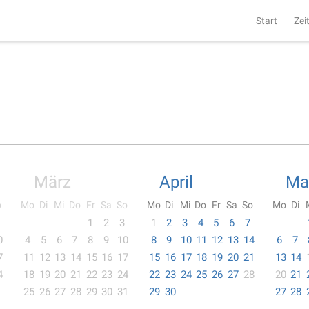
Start
Zei
März
April
Ma
o
Mo
Di
Mi
Do
Fr
Sa
So
Mo
Di
Mi
Do
Fr
Sa
So
Mo
Di
1
2
3
1
2
3
4
5
6
7
0
4
5
6
7
8
9
10
8
9
10
11
12
13
14
6
7
7
11
12
13
14
15
16
17
15
16
17
18
19
20
21
13
14
4
18
19
20
21
22
23
24
22
23
24
25
26
27
28
20
21
25
26
27
28
29
30
31
29
30
27
28