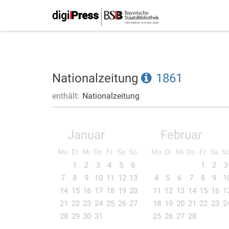
Nationalzeitung
1861
enthält:
Nationalzeitung
Januar
Februar
Mo
Di
Mi
Do
Fr
Sa
So
Mo
Di
Mi
Do
Fr
Sa
S
1
2
3
4
5
6
1
2
3
7
8
9
10
11
12
13
4
5
6
7
8
9
1
14
15
16
17
18
19
20
11
12
13
14
15
16
1
21
22
23
24
25
26
27
18
19
20
21
22
23
2
28
29
30
31
25
26
27
28