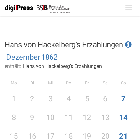
Toggl
navig
Hans von Hackelberg's Erzählungen
Dezember
1862
enthält:
Hans von Hackelberg's Erzählungen
Mo
Di
Mi
Do
Fr
Sa
So
1
2
3
4
5
6
7
8
9
10
11
12
13
14
15
16
17
18
19
20
21