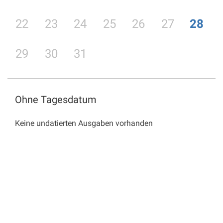
22
23
24
25
26
27
28
29
30
31
Ohne Tagesdatum
Keine undatierten Ausgaben vorhanden