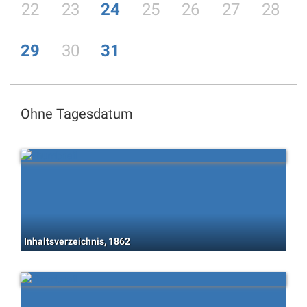
22
23
24
25
26
27
28
29
30
31
Ohne Tagesdatum
Inhaltsverzeichnis, 1862