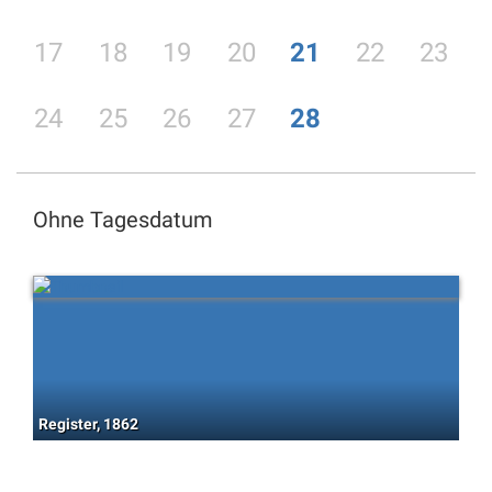
17
18
19
20
21
22
23
24
25
26
27
28
Ohne Tagesdatum
Register, 1862