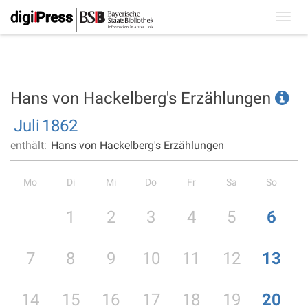
Toggl
navig
Hans von Hackelberg's Erzählungen
Juli
1862
enthält:
Hans von Hackelberg's Erzählungen
Mo
Di
Mi
Do
Fr
Sa
So
1
2
3
4
5
6
7
8
9
10
11
12
13
14
15
16
17
18
19
20