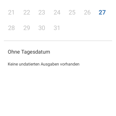
21
22
23
24
25
26
27
28
29
30
31
Ohne Tagesdatum
Keine undatierten Ausgaben vorhanden