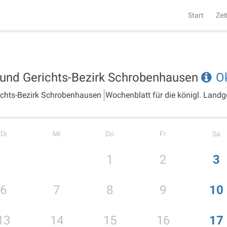
Start
Zei
- und Gerichts-Bezirk Schrobenhausen
O
richts-Bezirk Schrobenhausen
Wochenblatt für die königl. Landg
Di
Mi
Do
Fr
Sa
1
2
3
6
7
8
9
10
13
14
15
16
17