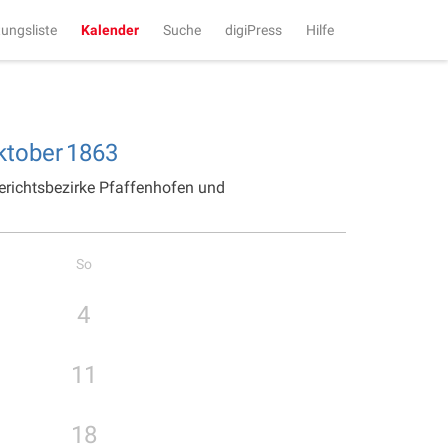
tungsliste
Kalender
Suche
digiPress
Hilfe
ktober
1863
erichtsbezirke Pfaffenhofen und
So
4
11
18