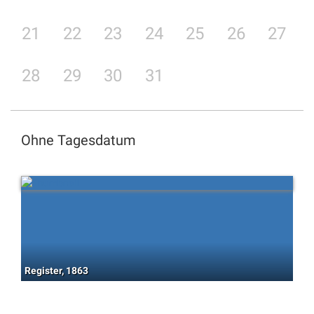
21
22
23
24
25
26
27
28
29
30
31
Ohne Tagesdatum
Register, 1863