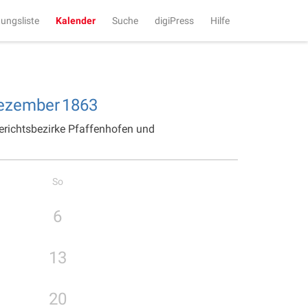
tungsliste
Kalender
Suche
digiPress
Hilfe
ezember
1863
erichtsbezirke Pfaffenhofen und
So
6
13
20