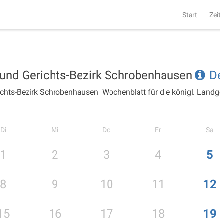
Start
Zei
- und Gerichts-Bezirk Schrobenhausen
D
richts-Bezirk Schrobenhausen
Wochenblatt für die königl. Landg
Di
Mi
Do
Fr
Sa
1
2
3
4
5
8
9
10
11
12
15
16
17
18
19