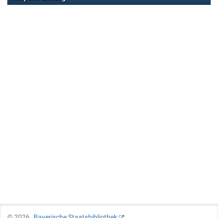
©
2026
Bayerische Staatsbibliothek