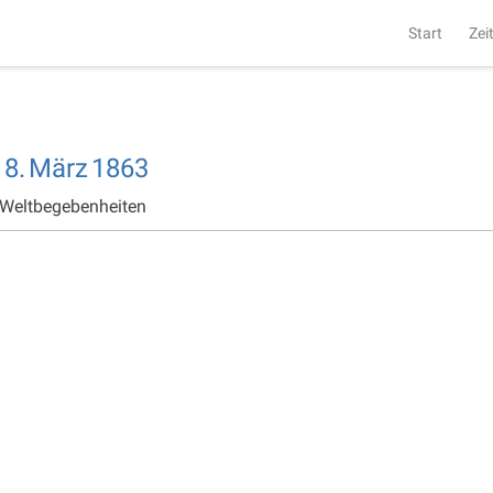
Start
Zei
18.
März
1863
 Weltbegebenheiten