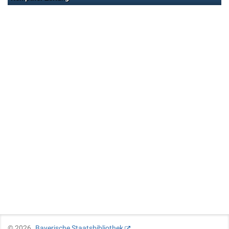
©
2026
Bayerische Staatsbibliothek