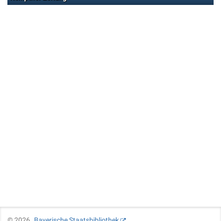
©
2026
Bayerische Staatsbibliothek