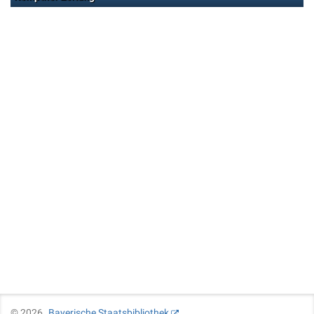
©
2026
Bayerische Staatsbibliothek