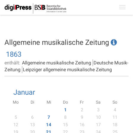
Toggl
navig
Allgemeine musikalische Zeitung
1863
enthält:
Allgemeine musikalische Zeitung
Deutsche Musik-
Zeitung
Leipziger allgemeine musikalische Zeitung
Januar
Mo
Di
Mi
Do
Fr
Sa
So
1
2
3
4
5
6
7
8
9
10
11
12
13
14
15
16
17
18
19
20
21
22
23
24
25