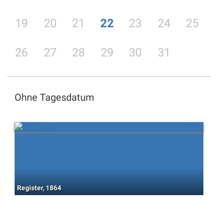
19
20
21
22
23
24
25
26
27
28
29
30
31
Ohne Tagesdatum
Register, 1864