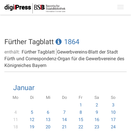
Toggl
navig
Fürther Tagblatt
1864
enthält:
Fürther Tagblatt
Gewerbvereins-Blatt der Stadt
Fürth und Correspondenz-Organ für die Gewerbvereine des
Königreiches Bayern
Januar
Mo
Di
Mi
Do
Fr
Sa
So
1
2
3
4
5
6
7
8
9
10
11
12
13
14
15
16
17
18
19
20
21
22
23
24