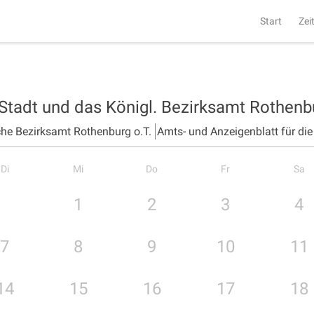
Start
Zei
 Stadt und das Königl. Bezirksamt Rothen
che Bezirksamt Rothenburg o.T.
Amts- und Anzeigenblatt für di
Di
Mi
Do
Fr
Sa
1
2
3
4
7
8
9
10
11
14
15
16
17
18