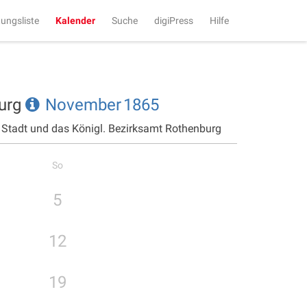
tungsliste
Kalender
Suche
digiPress
Hilfe
burg
November
1865
e Stadt und das Königl. Bezirksamt Rothenburg
So
5
12
19