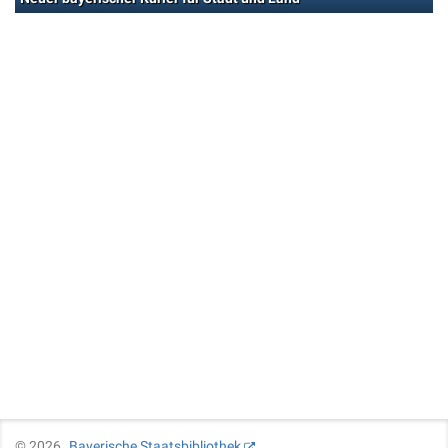
©
2026
Bayerische Staatsbibliothek