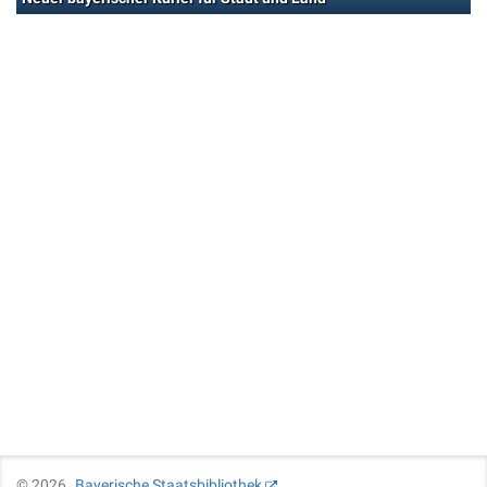
©
2026
Bayerische Staatsbibliothek