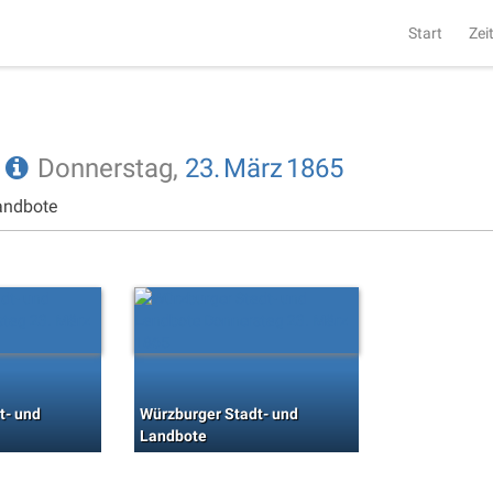
Start
Zei
e
Donnerstag,
23.
März
1865
andbote
t- und
Würzburger Stadt- und
Landbote