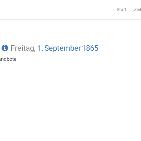
Start
Zei
e
Freitag,
1.
September
1865
andbote