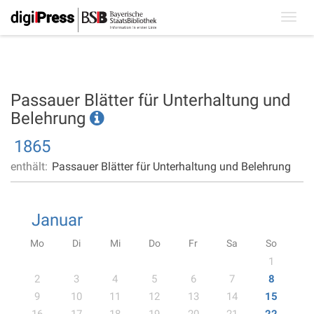
Toggl
navig
Passauer Blätter für Unterhaltung und
Belehrung
1865
enthält:
Passauer Blätter für Unterhaltung und Belehrung
Januar
Mo
Di
Mi
Do
Fr
Sa
So
1
2
3
4
5
6
7
8
9
10
11
12
13
14
15