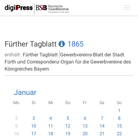
Toggl
navig
Fürther Tagblatt
1865
enthält:
Fürther Tagblatt
Gewerbvereins-Blatt der Stadt
Fürth und Correspondenz-Organ für die Gewerbvereine des
Königreiches Bayern
Januar
Mo
Di
Mi
Do
Fr
Sa
So
1
2
3
4
5
6
7
8
9
10
11
12
13
14
15
16
17
18
19
20
21
22