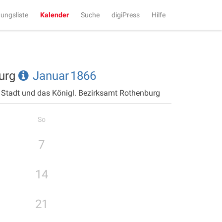
tungsliste
Kalender
Suche
digiPress
Hilfe
burg
Januar
1866
e Stadt und das Königl. Bezirksamt Rothenburg
So
7
14
21