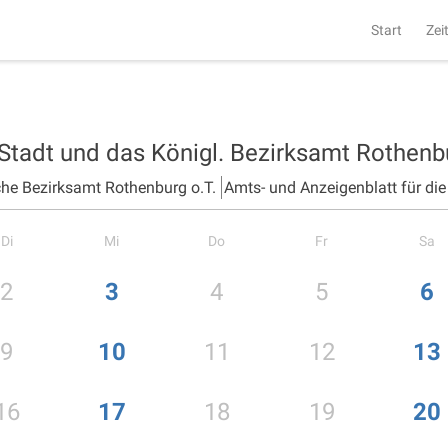
Start
Zei
 Stadt und das Königl. Bezirksamt Rothen
che Bezirksamt Rothenburg o.T.
Amts- und Anzeigenblatt für di
Di
Mi
Do
Fr
Sa
2
3
4
5
6
9
10
11
12
13
16
17
18
19
20