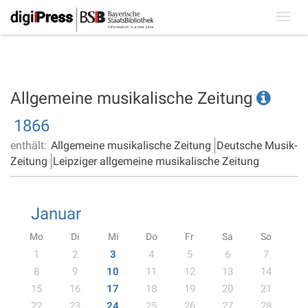
Toggl
navig
Allgemeine musikalische Zeitung
1866
enthält:
Allgemeine musikalische Zeitung
Deutsche Musik-
Zeitung
Leipziger allgemeine musikalische Zeitung
Januar
Mo
Di
Mi
Do
Fr
Sa
So
1
2
3
4
5
6
7
8
9
10
11
12
13
14
15
16
17
18
19
20
21
22
23
24
25
26
27
28