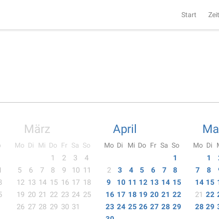
Start
Zei
März
April
Ma
o
Mo
Di
Mi
Do
Fr
Sa
So
Mo
Di
Mi
Do
Fr
Sa
So
Mo
Di
1
2
3
4
1
1
1
5
6
7
8
9
10
11
2
3
4
5
6
7
8
7
8
8
12
13
14
15
16
17
18
9
10
11
12
13
14
15
14
15
5
19
20
21
22
23
24
25
16
17
18
19
20
21
22
21
22
26
27
28
29
30
31
23
24
25
26
27
28
29
28
29