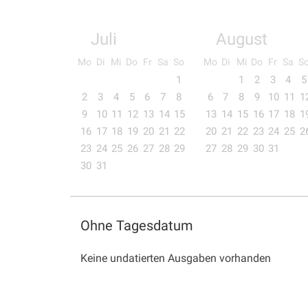
Juli
August
Mo
Di
Mi
Do
Fr
Sa
So
Mo
Di
Mi
Do
Fr
Sa
S
1
1
2
3
4
5
2
3
4
5
6
7
8
6
7
8
9
10
11
1
9
10
11
12
13
14
15
13
14
15
16
17
18
1
16
17
18
19
20
21
22
20
21
22
23
24
25
2
23
24
25
26
27
28
29
27
28
29
30
31
30
31
Ohne Tagesdatum
Keine undatierten Ausgaben vorhanden