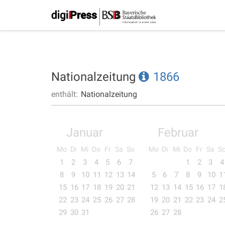
Nationalzeitung
1866
enthält:
Nationalzeitung
Januar
Februar
Mo
Di
Mi
Do
Fr
Sa
So
Mo
Di
Mi
Do
Fr
Sa
S
1
2
3
4
5
6
7
1
2
3
4
8
9
10
11
12
13
14
5
6
7
8
9
10
1
15
16
17
18
19
20
21
12
13
14
15
16
17
1
22
23
24
25
26
27
28
19
20
21
22
23
24
2
29
30
31
26
27
28