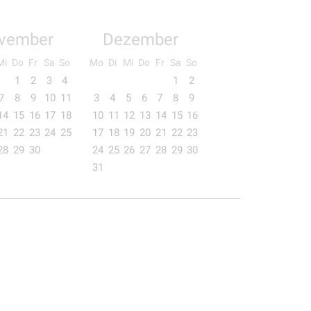
vember
Dezember
Mi
Do
Fr
Sa
So
Mo
Di
Mi
Do
Fr
Sa
So
1
2
3
4
1
2
7
8
9
10
11
3
4
5
6
7
8
9
14
15
16
17
18
10
11
12
13
14
15
16
21
22
23
24
25
17
18
19
20
21
22
23
28
29
30
24
25
26
27
28
29
30
31