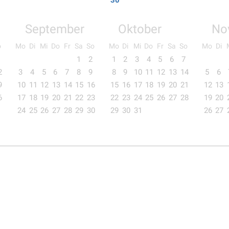
30
September
Oktober
No
o
Mo
Di
Mi
Do
Fr
Sa
So
Mo
Di
Mi
Do
Fr
Sa
So
Mo
Di
1
2
1
2
3
4
5
6
7
2
3
4
5
6
7
8
9
8
9
10
11
12
13
14
5
6
9
10
11
12
13
14
15
16
15
16
17
18
19
20
21
12
13
6
17
18
19
20
21
22
23
22
23
24
25
26
27
28
19
20
24
25
26
27
28
29
30
29
30
31
26
27