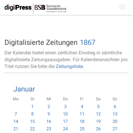
Toggl
navig
Digitalisierte Zeitungen
1867
Der Kalender bietet einen zeitlichen Einstieg in sämtliche
digitalisierte Zeitungsausgaben. Für Kalenderansichten pro
Titel nutzen Sie bitte die
Zeitungsliste
.
Januar
Mo
Di
Mi
Do
Fr
Sa
So
1
2
3
4
5
6
7
8
9
10
11
12
13
14
15
16
17
18
19
20
21
22
23
24
25
26
27