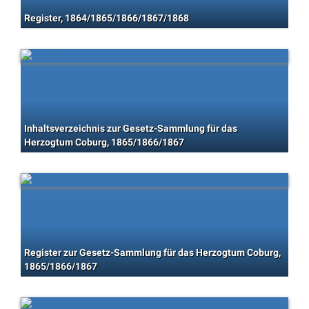
Register, 1864/1865/1866/1867/1868
Inhaltsverzeichnis zur Gesetz-Sammlung für das
Herzogtum Coburg, 1865/1866/1867
Register zur Gesetz-Sammlung für das Herzogtum Coburg,
1865/1866/1867