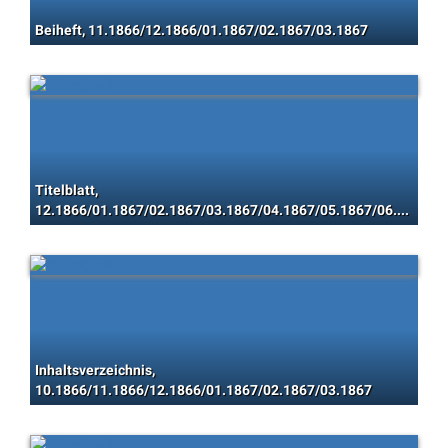
Beiheft, 11.1866/12.1866/01.1867/02.1867/03.1867
Titelblatt,
12.1866/01.1867/02.1867/03.1867/04.1867/05.1867/06.1867
Inhaltsverzeichnis,
10.1866/11.1866/12.1866/01.1867/02.1867/03.1867