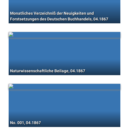
Monatliches Verzeichniß der Neuigkeiten und
Forstsetzungen des Deutschen Buchhandels, 04.1867
Naturwissenschaftliche Beilage, 04.1867
No. 001, 04.1867