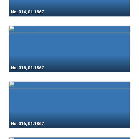
No. 014, 01.1867
No. 015, 01.1867
No. 016, 01.1867