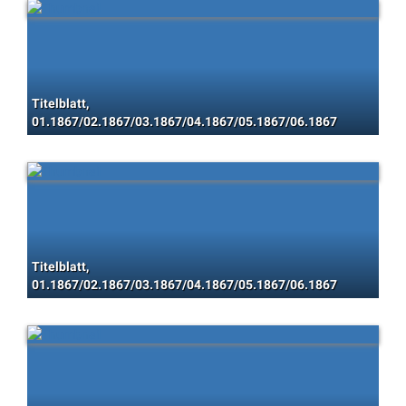
Titelblatt,
01.1867/02.1867/03.1867/04.1867/05.1867/06.1867
Titelblatt,
01.1867/02.1867/03.1867/04.1867/05.1867/06.1867