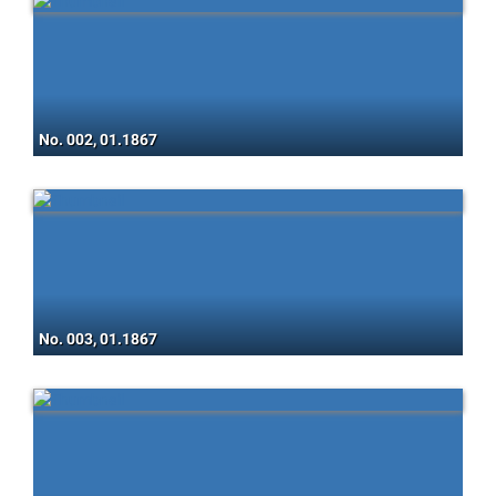
No. 002, 01.1867
No. 003, 01.1867