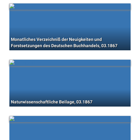
Monatliches Verzeichniß der Neuigkeiten und
Forstsetzungen des Deutschen Buchhandels, 03.1867
Naturwissenschaftliche Beilage, 03.1867