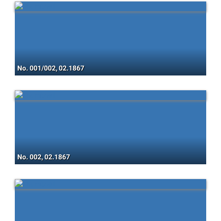
No. 001/002, 02.1867
No. 002, 02.1867