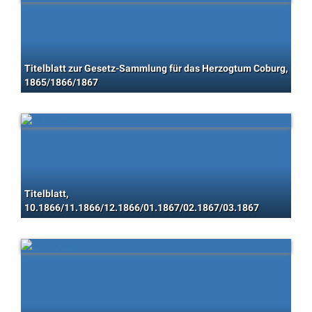
Titelblatt zur Gesetz-Sammlung für das Herzogtum Coburg,
1865/1866/1867
Titelblatt,
10.1866/11.1866/12.1866/01.1867/02.1867/03.1867