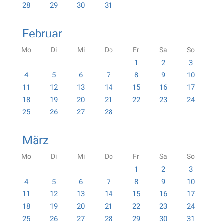
28
29
30
31
Februar
Mo
Di
Mi
Do
Fr
Sa
So
1
2
3
4
5
6
7
8
9
10
11
12
13
14
15
16
17
18
19
20
21
22
23
24
25
26
27
28
März
Mo
Di
Mi
Do
Fr
Sa
So
1
2
3
4
5
6
7
8
9
10
11
12
13
14
15
16
17
18
19
20
21
22
23
24
25
26
27
28
29
30
31