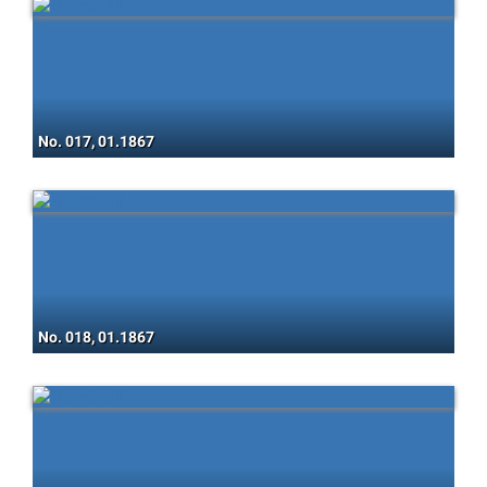
No. 017, 01.1867
No. 018, 01.1867