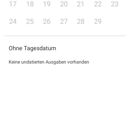
17
18
19
20
21
22
23
24
25
26
27
28
29
Ohne Tagesdatum
Keine undatierten Ausgaben vorhanden