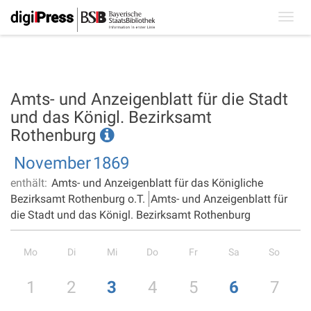
Toggl
navig
Amts- und Anzeigenblatt für die Stadt
und das Königl. Bezirksamt
Rothenburg
November
1869
enthält:
Amts- und Anzeigenblatt für das Königliche
Bezirksamt Rothenburg o.T.
Amts- und Anzeigenblatt für
die Stadt und das Königl. Bezirksamt Rothenburg
Mo
Di
Mi
Do
Fr
Sa
So
1
2
3
4
5
6
7