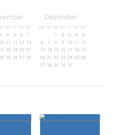
vember
Dezember
Mi
Do
Fr
Sa
So
Mo
Di
Mi
Do
Fr
Sa
So
3
4
5
6
7
1
2
3
4
5
10
11
12
13
14
6
7
8
9
10
11
12
17
18
19
20
21
13
14
15
16
17
18
19
24
25
26
27
28
20
21
22
23
24
25
26
27
28
29
30
31