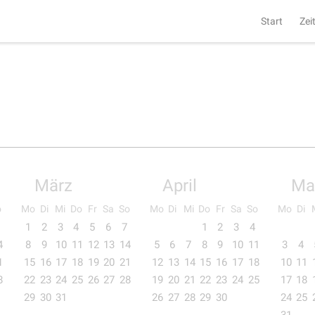
Start
Zei
März
April
Ma
o
Mo
Di
Mi
Do
Fr
Sa
So
Mo
Di
Mi
Do
Fr
Sa
So
Mo
Di
1
2
3
4
5
6
7
1
2
3
4
4
8
9
10
11
12
13
14
5
6
7
8
9
10
11
3
4
1
15
16
17
18
19
20
21
12
13
14
15
16
17
18
10
11
8
22
23
24
25
26
27
28
19
20
21
22
23
24
25
17
18
29
30
31
26
27
28
29
30
24
25