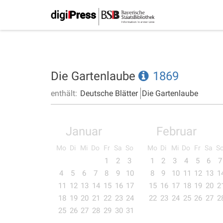
Die Gartenlaube
1869
enthält:
Deutsche Blätter
Die Gartenlaube
Januar
Februar
Mo
Di
Mi
Do
Fr
Sa
So
Mo
Di
Mi
Do
Fr
Sa
S
1
2
3
1
2
3
4
5
6
7
4
5
6
7
8
9
10
8
9
10
11
12
13
1
11
12
13
14
15
16
17
15
16
17
18
19
20
2
18
19
20
21
22
23
24
22
23
24
25
26
27
2
25
26
27
28
29
30
31