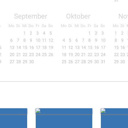
31
September
Oktober
No
o
Mo
Di
Mi
Do
Fr
Sa
So
Mo
Di
Mi
Do
Fr
Sa
So
Mo
Di
1
2
3
4
5
1
2
3
1
2
6
7
8
9
10
11
12
4
5
6
7
8
9
10
8
9
5
13
14
15
16
17
18
19
11
12
13
14
15
16
17
15
16
2
20
21
22
23
24
25
26
18
19
20
21
22
23
24
22
23
9
27
28
29
30
25
26
27
28
29
30
31
29
30