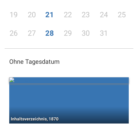
19
20
21
22
23
24
25
26
27
28
29
30
31
Ohne Tagesdatum
Inhaltsverzeichnis, 1870