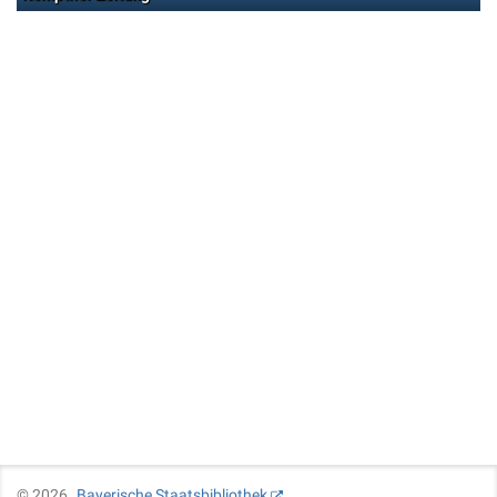
©
2026
Bayerische Staatsbibliothek