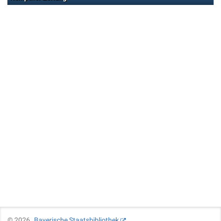
©
2026
Bayerische Staatsbibliothek