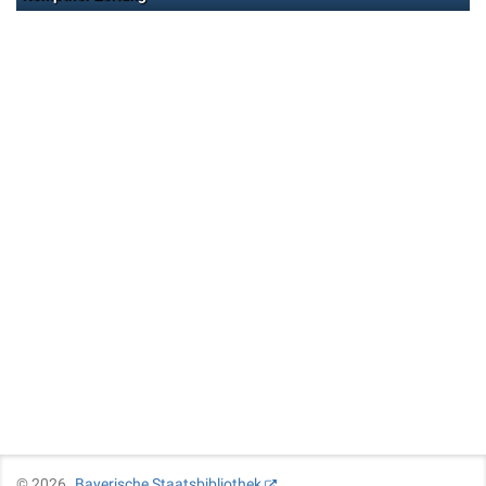
©
2026
Bayerische Staatsbibliothek