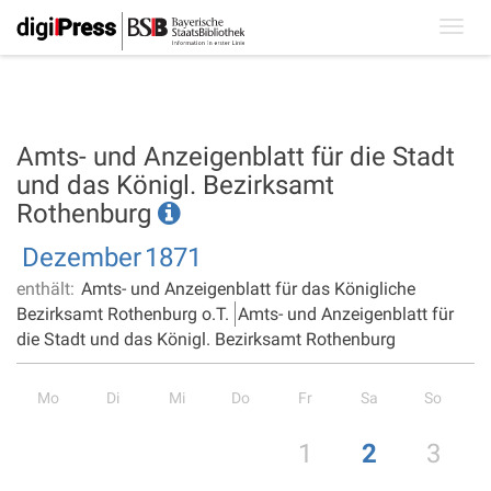
Toggl
navig
Amts- und Anzeigenblatt für die Stadt
und das Königl. Bezirksamt
Rothenburg
Dezember
1871
enthält:
Amts- und Anzeigenblatt für das Königliche
Bezirksamt Rothenburg o.T.
Amts- und Anzeigenblatt für
die Stadt und das Königl. Bezirksamt Rothenburg
Mo
Di
Mi
Do
Fr
Sa
So
1
2
3