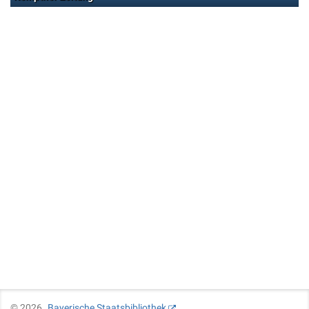
©
2026
Bayerische Staatsbibliothek