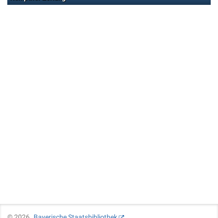
©
2026
Bayerische Staatsbibliothek