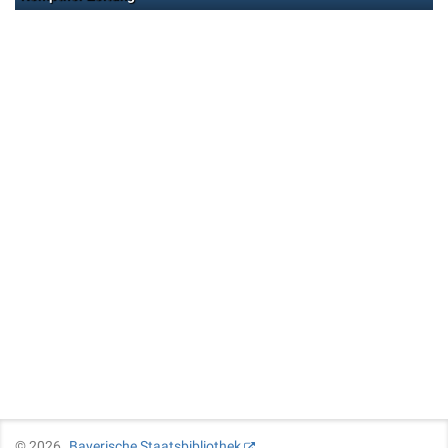
©
2026
Bayerische Staatsbibliothek