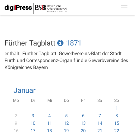
Toggl
navig
Fürther Tagblatt
1871
enthält:
Fürther Tagblatt
Gewerbvereins-Blatt der Stadt
Fürth und Correspondenz-Organ für die Gewerbvereine des
Königreiches Bayern
Januar
Mo
Di
Mi
Do
Fr
Sa
So
1
2
3
4
5
6
7
8
9
10
11
12
13
14
15
16
17
18
19
20
21
22