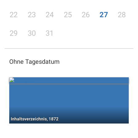
22
23
24
25
26
27
28
29
30
31
Ohne Tagesdatum
Inhaltsverzeichnis, 1872