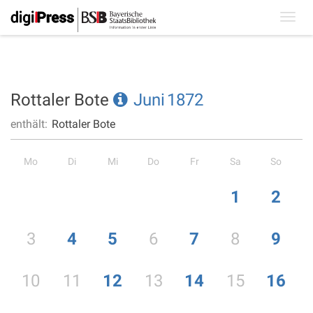
Toggl
navig
Rottaler Bote
Juni
1872
enthält:
Rottaler Bote
Mo
Di
Mi
Do
Fr
Sa
So
1
2
3
4
5
6
7
8
9
10
11
12
13
14
15
16