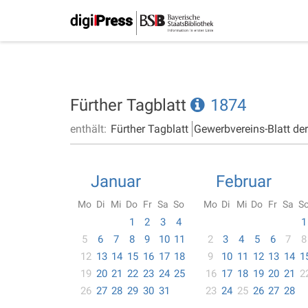
Fürther Tagblatt
1874
enthält:
Fürther Tagblatt
Gewerbvereins-Blatt de
Januar
Februar
Mo
Di
Mi
Do
Fr
Sa
So
Mo
Di
Mi
Do
Fr
Sa
S
1
2
3
4
1
5
6
7
8
9
10
11
2
3
4
5
6
7
8
12
13
14
15
16
17
18
9
10
11
12
13
14
1
19
20
21
22
23
24
25
16
17
18
19
20
21
2
26
27
28
29
30
31
23
24
25
26
27
28