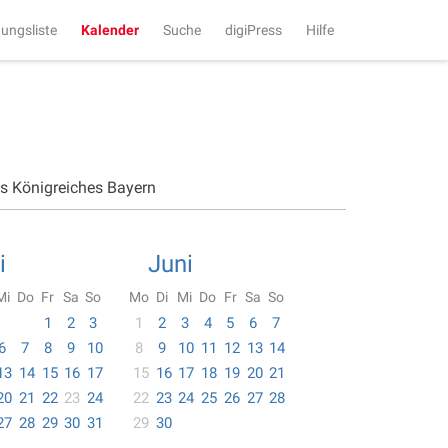
tungsliste
Kalender
Suche
digiPress
Hilfe
es Königreiches Bayern
i
Juni
Mi
Do
Fr
Sa
So
Mo
Di
Mi
Do
Fr
Sa
So
1
2
3
1
2
3
4
5
6
7
6
7
8
9
10
8
9
10
11
12
13
14
13
14
15
16
17
15
16
17
18
19
20
21
20
21
22
23
24
22
23
24
25
26
27
28
27
28
29
30
31
29
30