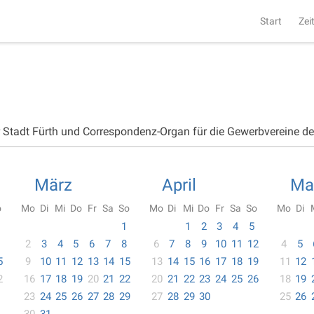
Start
Zei
r Stadt Fürth und Correspondenz-Organ für die Gewerbvereine d
März
April
Ma
o
Mo
Di
Mi
Do
Fr
Sa
So
Mo
Di
Mi
Do
Fr
Sa
So
Mo
Di
1
1
2
3
4
5
2
3
4
5
6
7
8
6
7
8
9
10
11
12
4
5
5
9
10
11
12
13
14
15
13
14
15
16
17
18
19
11
12
2
16
17
18
19
20
21
22
20
21
22
23
24
25
26
18
19
23
24
25
26
27
28
29
27
28
29
30
25
26