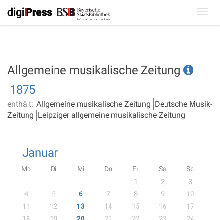
Toggl
navig
Allgemeine musikalische Zeitung
1875
enthält:
Allgemeine musikalische Zeitung
Deutsche Musik-
Zeitung
Leipziger allgemeine musikalische Zeitung
Januar
Mo
Di
Mi
Do
Fr
Sa
So
1
2
3
4
5
6
7
8
9
10
11
12
13
14
15
16
17
18
19
20
21
22
23
24