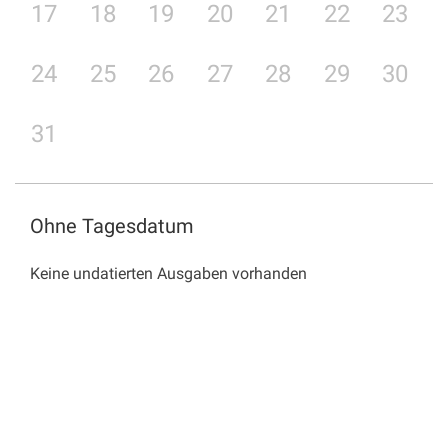
17
18
19
20
21
22
23
24
25
26
27
28
29
30
31
Ohne Tagesdatum
Keine undatierten Ausgaben vorhanden