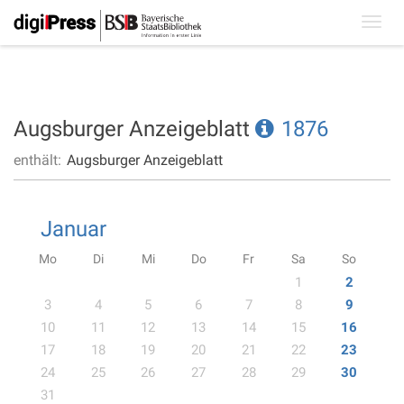
Toggl
navig
Augsburger Anzeigeblatt
1876
enthält:
Augsburger Anzeigeblatt
Januar
Mo
Di
Mi
Do
Fr
Sa
So
1
2
3
4
5
6
7
8
9
10
11
12
13
14
15
16
17
18
19
20
21
22
23
24
25
26
27
28
29
30
31