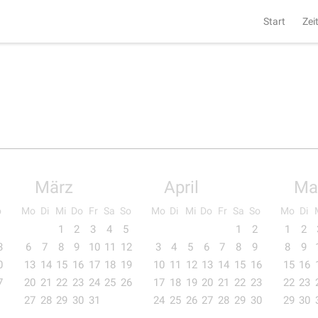
Start
Zei
März
April
Ma
o
Mo
Di
Mi
Do
Fr
Sa
So
Mo
Di
Mi
Do
Fr
Sa
So
Mo
Di
1
2
3
4
5
1
2
1
2
3
6
7
8
9
10
11
12
3
4
5
6
7
8
9
8
9
0
13
14
15
16
17
18
19
10
11
12
13
14
15
16
15
16
7
20
21
22
23
24
25
26
17
18
19
20
21
22
23
22
23
27
28
29
30
31
24
25
26
27
28
29
30
29
30