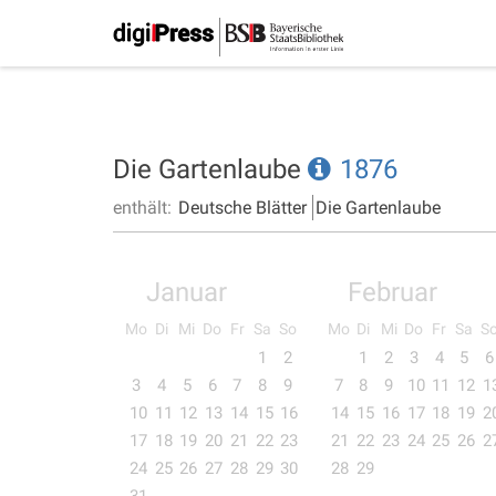
Die Gartenlaube
1876
enthält:
Deutsche Blätter
Die Gartenlaube
Januar
Februar
Mo
Di
Mi
Do
Fr
Sa
So
Mo
Di
Mi
Do
Fr
Sa
S
1
2
1
2
3
4
5
6
3
4
5
6
7
8
9
7
8
9
10
11
12
1
10
11
12
13
14
15
16
14
15
16
17
18
19
2
17
18
19
20
21
22
23
21
22
23
24
25
26
2
24
25
26
27
28
29
30
28
29