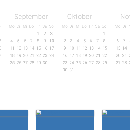
September
Oktober
No
o
Mo
Di
Mi
Do
Fr
Sa
So
Mo
Di
Mi
Do
Fr
Sa
So
Mo
Di
1
2
3
1
3
4
5
6
7
8
9
10
2
3
4
5
6
7
8
6
7
0
11
12
13
14
15
16
17
9
10
11
12
13
14
15
13
14
7
18
19
20
21
22
23
24
16
17
18
19
20
21
22
20
21
25
26
27
28
29
30
23
24
25
26
27
28
29
27
28
30
31