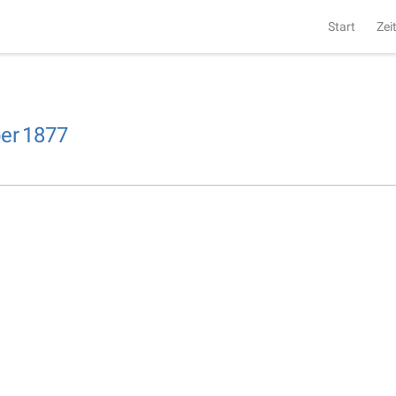
Start
Zei
er
1877