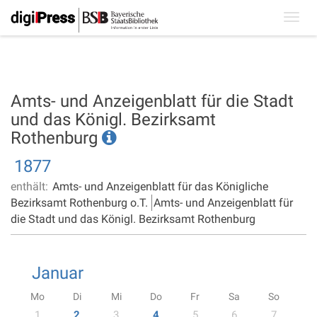
Toggl
navig
Amts- und Anzeigenblatt für die Stadt
und das Königl. Bezirksamt
Rothenburg
1877
enthält:
Amts- und Anzeigenblatt für das Königliche
Bezirksamt Rothenburg o.T.
Amts- und Anzeigenblatt für
die Stadt und das Königl. Bezirksamt Rothenburg
Januar
Mo
Di
Mi
Do
Fr
Sa
So
1
2
3
4
5
6
7